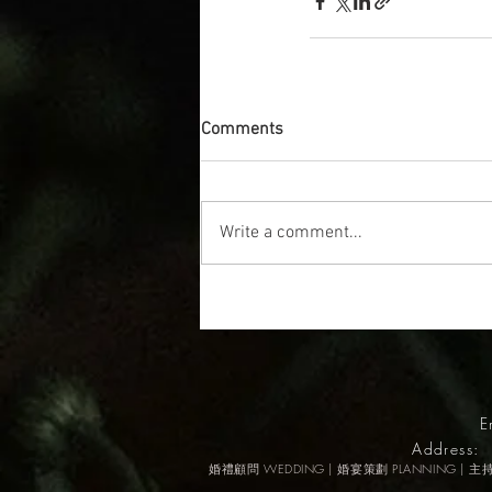
Comments
Write a comment...
E
Address: 
婚禮顧問 WEDDING | 婚宴策劃 PLANNING | 主