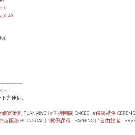
ei
ent
_club
stop
——————
ller
介下方連結。
——————
#婚宴策劃
 PLANNING | 
#主持團隊
 EMCEE | 
#傳統禮俗
 CEREMO
#中英服務
 BILINGUAL | 
#教學課程
 TEACHING | 
#自由旅者
 TRAV