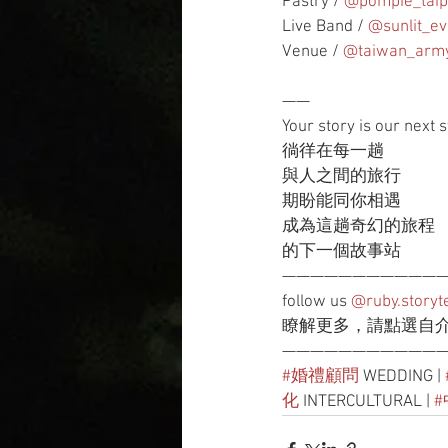
Pastry / 
@pompie_taip
Live Band / 
@sunlit_ev
Venue / 
@taiwan_army
——
Your story is our next 
徜徉在每一趟
與人之間的旅行
期盼能同你相遇
成為這趟奇幻的旅程
的下一個故事站
———————————
follow us 
@ruby.storyte
瞭解更多，請點選自
———————————
#婚禮顧問
 WEDDING | 
化
 INTERCULTURAL | 