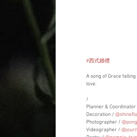
#西式婚禮
A song of Grace falling 
love.
/
Planner & Coordinator 
Decoration / 
@shineflo
Photographer / 
@
pong
Videographer / 
@
jour