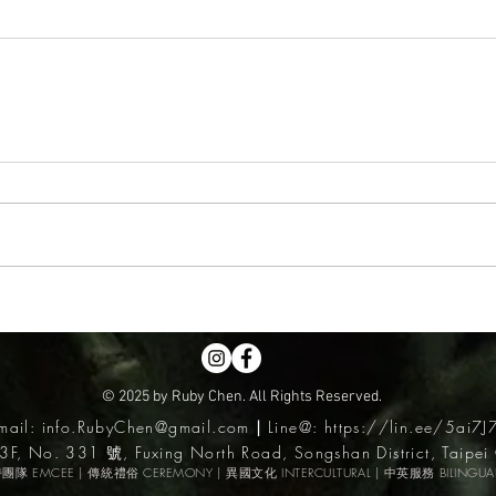
© 2025 by Ruby Chen. All Rights Reserved.
mail:
info.RubyChen@gmail.com
|
Line@:
https://lin.ee/5ai7J
3F, No. 331 號, Fuxing North Road, Songshan District, Taipei 
持團隊 EMCEE | 傳統禮俗 CERE
MONY | 異國文化 INTERCULTURAL | 中英服務 BILINGUA