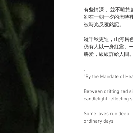
有些情深， 並不喧於
卻在一朝一夕的流轉
被時光反覆銘記。
縱千秋更迭，山河易
仍有人以一身紅裳、
將愛，緩緩許給人間
.
“By the Mandate of He
Between drifting red s
candlelight reflecting
Some loves run deep—n
ordinary days. 