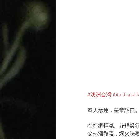
#澳洲台灣
#Australia
奉天承運，皇帝詔曰
在紅綢輕晃、花轎緩
交杯酒微暖，燭火映