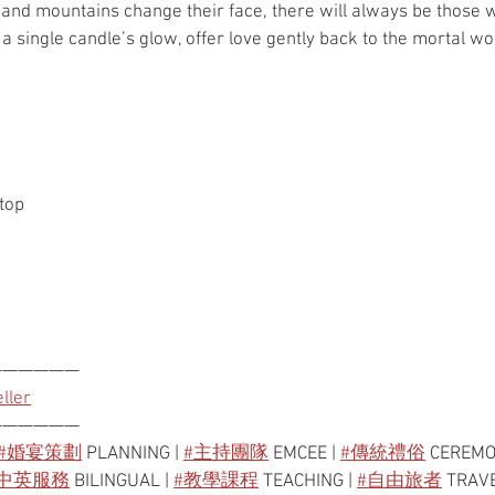
and mountains change their face, there will always be those w
 single candle’s glow, offer love gently back to the mortal wo
stop
——————
ller
——————
#婚宴策劃
 PLANNING | 
#主持團隊
 EMCEE | 
#傳統禮俗
 CEREMO
#中英服務
 BILINGUAL | 
#教學課程
 TEACHING | 
#自由旅者
 TRAV