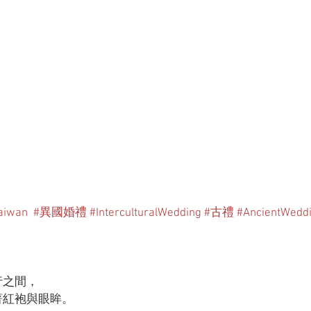
Taiwan
#異國婚禮
#InterculturalWedding
#古禮
#AncientWeddi
。
行之間，
著紅袍與眼眸。