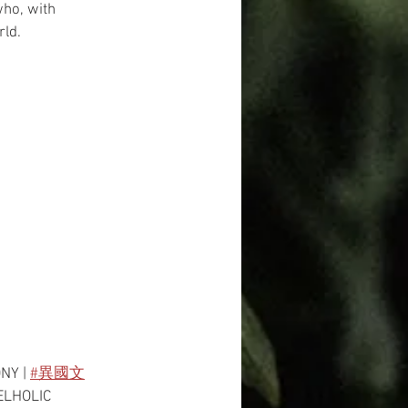
ho, with 
rld.
NY | 
#異國文
ELHOLIC