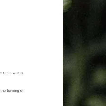
ne rests warm, 
he turning of 