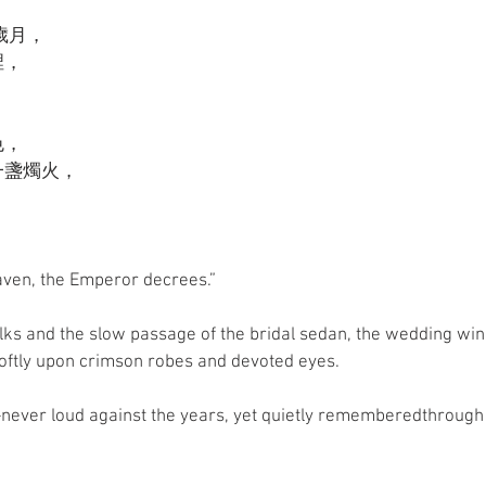
歲月，
裡，
色，
一盞燭火，
。
aven, the Emperor decrees.”
ilks and the slow passage of the bridal sedan, the wedding wi
 softly upon crimson robes and devoted eyes.
ever loud against the years, yet quietly rememberedthrough t