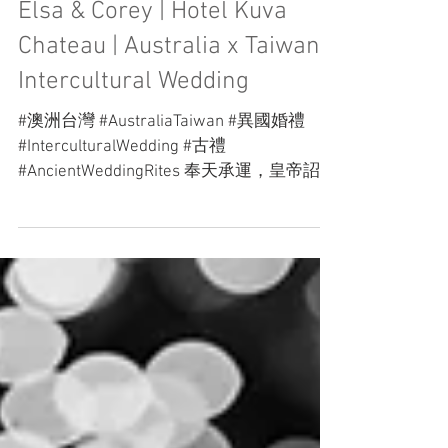
Elsa & Corey | Hotel Kuva
Chateau | Australia x Taiwan
Intercultural Wedding
#澳洲台灣 #AustraliaTaiwan #異國婚禮
#InterculturalWedding #古禮
#AncientWeddingRites 奉天承運，皇帝詔
曰。 在紅綢輕晃、花轎緩行之間， 交杯酒
微暖，燭火映著紅袍與眼眸。 有些情深，
並不喧於歲月， 卻在一朝一夕的流轉裡，
被時光反覆銘記。 縱千秋更迭，山河易
色， 仍有人以一身紅裳、一盞燭火， 將
愛，緩緩許給人間。 . “By the Mandate of