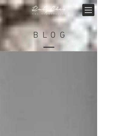
BLO
G