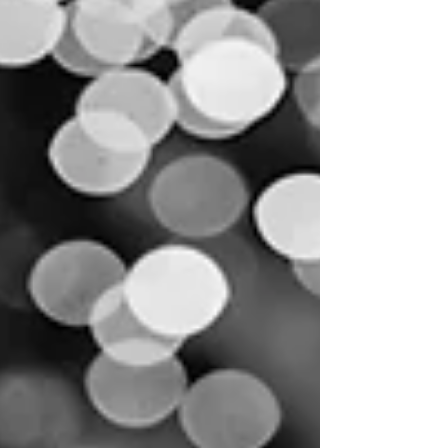
Heaven, the Emperor decrees.” Between
drifting red silks and the slow passage of
the bridal sedan, the wedding wine rests
warm, candlelight reflecting softly upon
crimson robes and devoted eyes. Some
loves run deep—never loud against the
years, yet quietly remembered