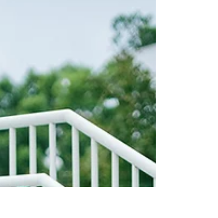
於光中 悄然歸向永恆 . Grace, like a hidden
current of light, moves unseen, crossing
mountains and seas, arriving without a
sound. From a castle in Scotland to a chapel
in Taiwan, love, under quiet watch, is both
kept and fulfilled. Through the slow passage
of vast distances and time, now, standing
within the light, they gently return to
eternity. —— Your story