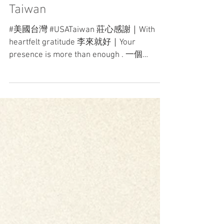
Pei & Jon | Chalet V | US x
Taiwan
#美國台灣 #USATaiwan 莊心感謝｜With
heartfelt gratitude 李來就好｜Your
presence is more than enough . 一個
community 的形狀，往往只能以真心慢慢
刻成。 像是將家的氣味，與鴛鴦鍋裡溫熱
翻騰的霧氣，悄然鑿進彼此佩戴的對戒之
中。 將彼此的名字，以最熟悉的語言低聲
銘記，輕輕沉入文化與來處的深流。 也將
那些一路愛你、陪你長成的人，溫柔揉進
你們共同築起的 community。 於是這一
切，從不需要喧嘩昭示。 就像你們在台灣
舉辦的 celebration——不需盛大的進場，只
需一道敞開的入口，便足以容納此生所有
珍愛之物，緩緩流向彼此。 . A community